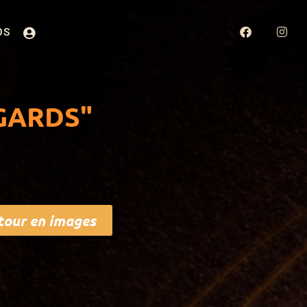
OS
EGARDS"
tour en images