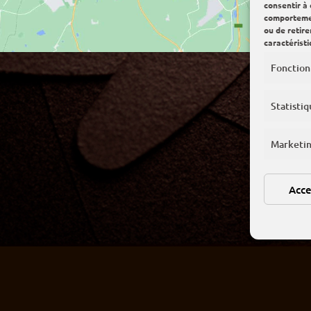
consentir à
comportement
ou de retir
caractéristi
Fonction
Statistiq
Marketi
Acce